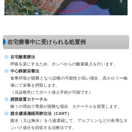
在宅療養中に受けられる処置例
在宅酸素療法
呼吸を楽にするため、ボンベからの酸素吸入を行います。
中心静脈栄養法
食事摂取が困難となり誤嚥の可能性が高い場合、高カロリー輸
液にて栄養を摂取します。
（当診療所にてポート挿入手術が可能です）
膀胱留置カテーテル
種々の理由で導尿が困難な場合、カテーテルを留置します。
腹水濾過濃縮再静注法（CART）
腹水（又は胸水）をろ過濃縮して、アルブミンなどの有用なタ
ンパク成分を回収する治療法です。