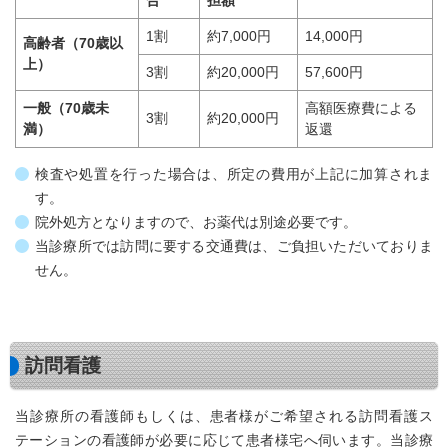
1割
約7,000円
14,000円
高齢者（70歳以
上）
3割
約20,000円
57,600円
一般（70歳未
高額医療費による
3割
約20,000円
満）
返還
検査や処置を行った場合は、所定の費用が上記に加算されま
す。
院外処方となりますので、お薬代は別途必要です。
当診療所では訪問に要する交通費は、ご負担いただいておりま
せん。
訪問看護
当診療所の看護師もしくは、患者様がご希望される訪問看護ス
テーションの看護師が必要に応じて患者様宅へ伺います。当診療