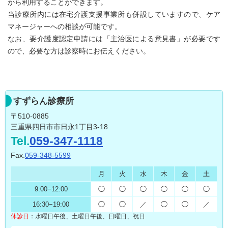
から利用することができます。
当診療所内には在宅介護支援事業所も併設していますので、ケア
マネージャーへの相談が可能です。
なお、要介護度認定申請には「主治医による意見書」が必要です
ので、必要な方は診察時にお伝えください。
すずらん診療所
〒510-0885
三重県四日市市日永1丁目3-18
Tel.
059-347-1118
Fax.
059-348-5599
月
火
水
木
金
土
9:00
−
12:00
◯
◯
◯
◯
◯
◯
16:30
−
19:00
◯
◯
／
◯
◯
／
休診日
：
水曜日午後、土曜日午後、
日曜日、祝日