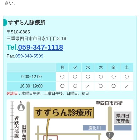
さい。
すずらん診療所
〒510-0885
三重県四日市市日永1丁目3-18
Tel.
059-347-1118
Fax.
059-348-5599
月
火
水
木
金
土
9:00
−
12:00
◯
◯
◯
◯
◯
◯
16:30
−
19:00
◯
◯
／
◯
◯
／
休診日
：
水曜日午後、土曜日午後、
日曜日、祝日