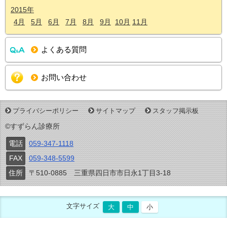
2015年
4月
5月
6月
7月
8月
9月
10月
11月
よくある質問
お問い合わせ
プライバシーポリシー
サイトマップ
スタッフ掲示板
©すずらん診療所
電話
059-347-1118
FAX
059-348-5599
住所
〒510-0885 三重県四日市市日永1丁目3-18
文字サイズ
大
中
小