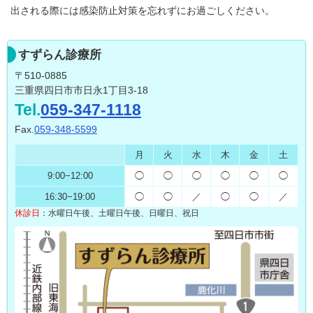
出される際には感染防止対策を忘れずにお過ごしください。
すずらん診療所
〒510-0885
三重県四日市市日永1丁目3-18
Tel.
059-347-1118
Fax.
059-348-5599
月
火
水
木
金
土
9:00
−
12:00
◯
◯
◯
◯
◯
◯
16:30
−
19:00
◯
◯
／
◯
◯
／
休診日
：
水曜日午後、土曜日午後、
日曜日、祝日