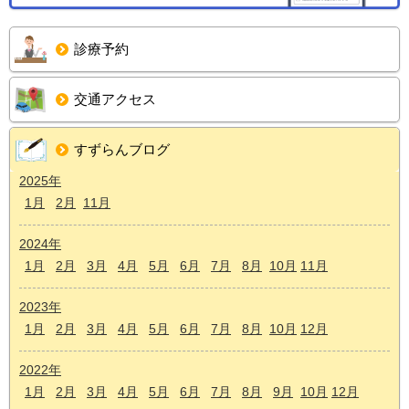
診療予約
交通アクセス
すずらんブログ
2025年
1月
2月
11月
2024年
1月
2月
3月
4月
5月
6月
7月
8月
10月
11月
2023年
1月
2月
3月
4月
5月
6月
7月
8月
10月
12月
2022年
1月
2月
3月
4月
5月
6月
7月
8月
9月
10月
12月