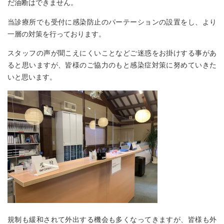
だ油断はできません。
当診療所でも受付に感染防止のパーテーションの設置をし、より
一層の対策を行っております。
スタッフの声が聞こえにくいことなどご迷惑をお掛けする事があ
ると思いますが、皆様のご協力のもと感染症対策に努めていきた
いと思います。
規制も緩和されて外出する機会も多くなってきますが、皆様も外