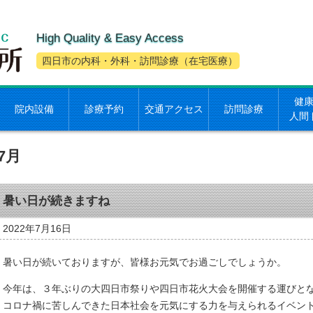
High Quality & Easy Access
四日市の内科・外科・訪問診療（在宅医療）
健
院内設備
診療予約
交通アクセス
訪問診療
人間
7月
暑い日が続きますね
2022年7月16日
暑い日が続いておりますが、皆様お元気でお過ごしでしょうか。
今年は、３年ぶりの大四日市祭りや四日市花火大会を開催する運びと
コロナ禍に苦しんできた日本社会を元気にする力を与えられるイベン