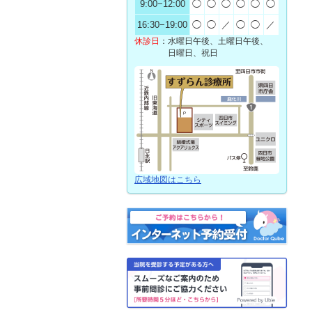
9:00
−
12:00
◯
◯
◯
◯
◯
◯
16:30
−
19:00
◯
◯
／
◯
◯
／
休診日
：
水曜日午後、土曜日午後、
日曜日、祝日
広域地図はこちら