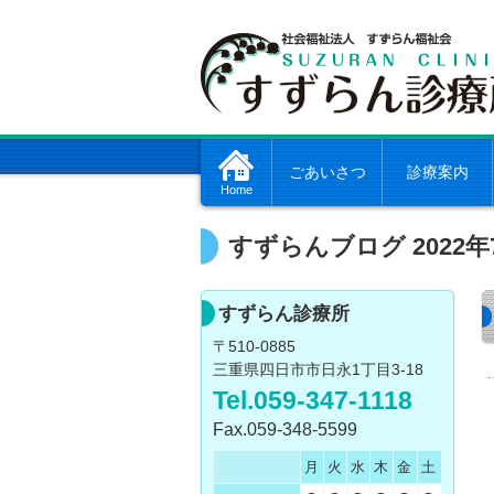
ごあいさつ
診療案内
Home
すずらんブログ 2022年
すずらん診療所
〒510-0885
三重県四日市市日永1丁目3-18
Tel.059-347-1118
Fax.059-348-5599
月
火
水
木
金
土