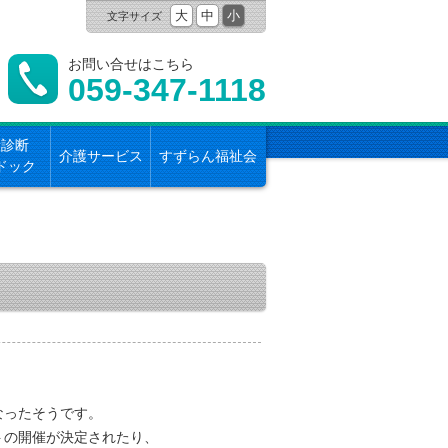
大
中
小
文字サイズ
お問い合せはこちら
059-347-1118
康診断
介護サービス
すずらん福祉会
ドック
なったそうです。
トの開催が決定されたり、