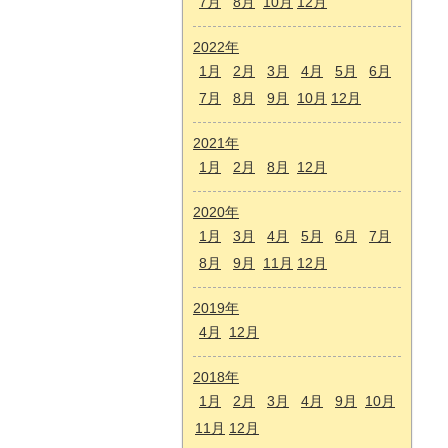
7月
8月
10月
12月
2022年
1月
2月
3月
4月
5月
6月
7月
8月
9月
10月
12月
2021年
1月
2月
8月
12月
2020年
1月
3月
4月
5月
6月
7月
8月
9月
11月
12月
2019年
4月
12月
2018年
1月
2月
3月
4月
9月
10月
11月
12月