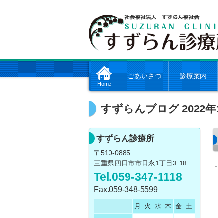
ごあいさつ
診療案内
Home
すずらんブログ 2022年
すずらん診療所
〒510-0885
三重県四日市市日永1丁目3-18
Tel.059-347-1118
Fax.059-348-5599
月
火
水
木
金
土