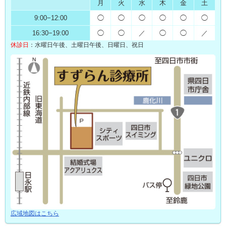
月
火
水
木
金
土
9:00
−
12:00
◯
◯
◯
◯
◯
◯
16:30
−
19:00
◯
◯
／
◯
◯
／
休診日
：
水曜日午後、土曜日午後、
日曜日、祝日
広域地図はこちら