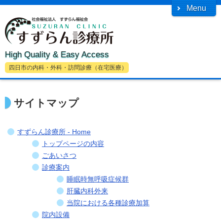
Menu
High Quality & Easy Access
四日市の内科・外科・訪問診療（在宅医療）
サイトマップ
すずらん診療所 - Home
トップページの内容
ごあいさつ
診療案内
睡眠時無呼吸症候群
肝臓内科外来
当院における各種診療加算
院内設備