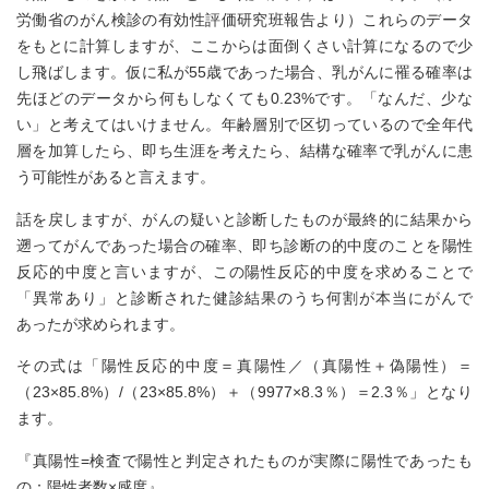
労働省のがん検診の有効性評価研究班報告より）これらのデータ
をもとに計算しますが、ここからは面倒くさい計算になるので少
し飛ばします。仮に私が55歳であった場合、乳がんに罹る確率は
先ほどのデータから何もしなくても0.23%です。「なんだ、少な
い」と考えてはいけません。年齢層別で区切っているので全年代
層を加算したら、即ち生涯を考えたら、結構な確率で乳がんに患
う可能性があると言えます。
話を戻しますが、がんの疑いと診断したものが最終的に結果から
遡ってがんであった場合の確率、即ち診断の的中度のことを陽性
反応的中度と言いますが、この陽性反応的中度を求めることで
「異常あり」と診断された健診結果のうち何割が本当にがんで
あったが求められます。
その式は「陽性反応的中度＝真陽性／（真陽性＋偽陽性）＝
（23×85.8%）/（23×85.8%）＋（9977×8.3％）＝2.3％」となり
ます。
『真陽性=検査で陽性と判定されたものが実際に陽性であったも
の：陽性者数×感度』