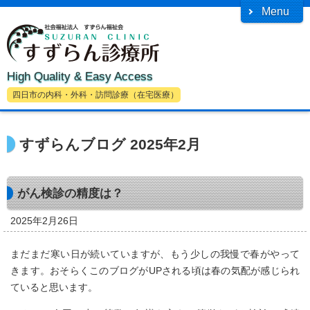
Menu
High Quality & Easy Access
四日市の内科・外科・訪問診療（在宅医療）
すずらんブログ 2025年2月
がん検診の精度は？
2025年2月26日
まだまだ寒い日が続いていますが、もう少しの我慢で春がやって
きます。おそらくこのブログがUPされる頃は春の気配が感じられ
ていると思います。