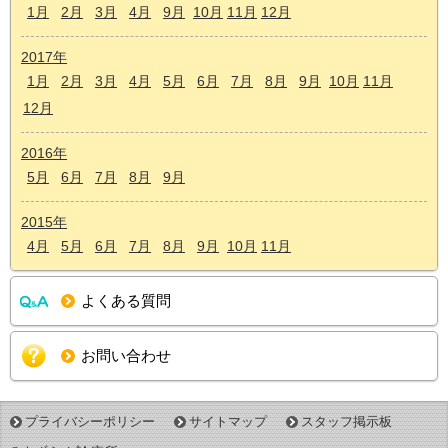
1月
2月
3月
4月
9月
10月
11月
12月
2017年
1月
2月
3月
4月
5月
6月
7月
8月
9月
10月
11月
12月
2016年
5月
6月
7月
8月
9月
2015年
4月
5月
6月
7月
8月
9月
10月
11月
よくある質問
お問い合わせ
プライバシーポリシー
サイトマップ
スタッフ掲示板