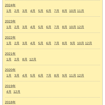
2024年
1月
2月
3月
4月
5月
6月
7月
8月
10月
11月
2023年
1月
2月
3月
4月
5月
6月
7月
8月
10月
12月
2022年
1月
2月
3月
4月
5月
6月
7月
8月
9月
10月
12月
2021年
1月
2月
8月
12月
2020年
1月
3月
4月
5月
6月
7月
8月
9月
11月
12月
2019年
4月
12月
2018年