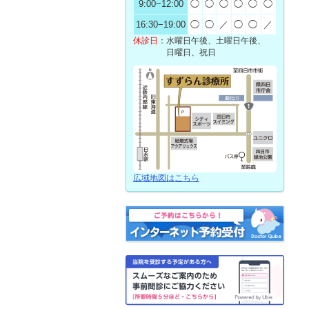
9:00
−
12:00
◯
◯
◯
◯
◯
◯
16:30
−
19:00
◯
◯
／
◯
◯
／
休診日
：
水曜日午後、土曜日午後、
日曜日、祝日
広域地図はこちら