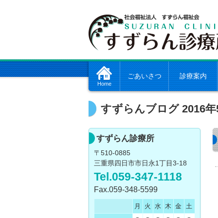
ごあいさつ
診療案内
Home
すずらんブログ 2016年
すずらん診療所
〒510-0885
三重県四日市市日永1丁目3-18
Tel.059-347-1118
Fax.059-348-5599
月
火
水
木
金
土