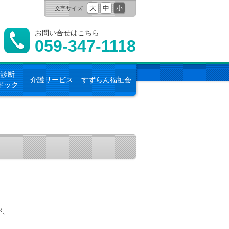
大
中
小
文字サイズ
お問い合せはこちら
059-347-1118
康診断
介護サービス
すずらん福祉会
ドック
が、