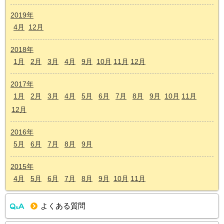
2019年
4月
12月
2018年
1月
2月
3月
4月
9月
10月
11月
12月
2017年
1月
2月
3月
4月
5月
6月
7月
8月
9月
10月
11月
12月
2016年
5月
6月
7月
8月
9月
2015年
4月
5月
6月
7月
8月
9月
10月
11月
よくある質問