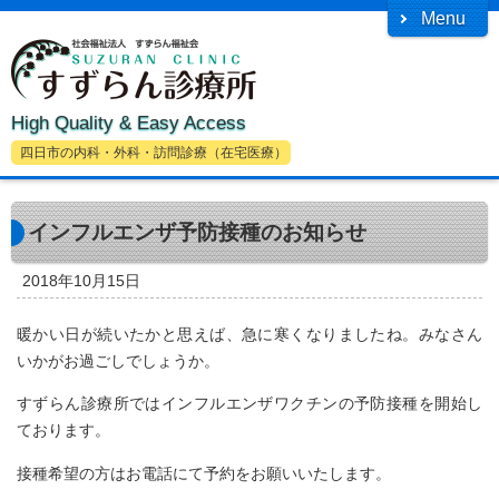
Menu
High Quality & Easy Access
四日市の内科・外科・訪問診療（在宅医療）
インフルエンザ予防接種のお知らせ
2018年10月15日
暖かい日が続いたかと思えば、急に寒くなりましたね。みなさん
いかがお過ごしでしょうか。
すずらん診療所ではインフルエンザワクチンの予防接種を開始し
ております。
接種希望の方はお電話にて予約をお願いいたします。