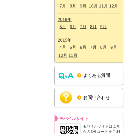
7月
8月
9月
10月
11月
12月
2016年
5月
6月
7月
8月
9月
2015年
4月
5月
6月
7月
8月
9月
10月
11月
よくある質問
お問い合わせ
モバイルサイト
モバイルサイトはこち
らのQRコードをご利