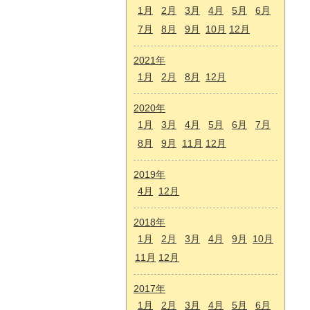
1月
2月
3月
4月
5月
6月
7月
8月
9月
10月
12月
2021年
1月
2月
8月
12月
2020年
1月
3月
4月
5月
6月
7月
8月
9月
11月
12月
2019年
4月
12月
2018年
1月
2月
3月
4月
9月
10月
11月
12月
2017年
1月
2月
3月
4月
5月
6月