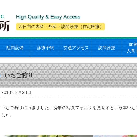
High Quality & Easy Access
四日市の内科・外科・訪問診療（在宅医療）
健
院内設備
診療予約
交通アクセス
訪問診療
人間
いちご狩り
2018年2月28日
いちご狩りに行きました。携帯の写真フォルダを見返すと、毎年いち
した。