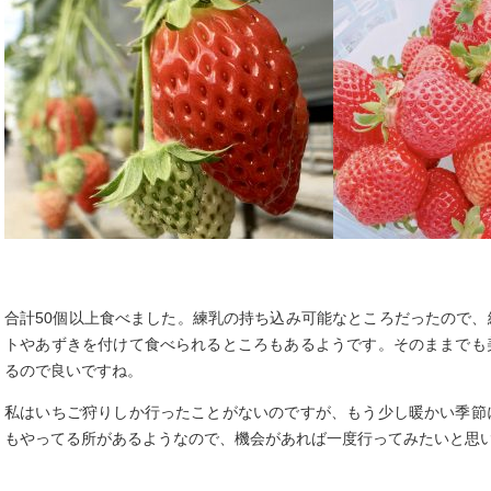
合計50個以上食べました。練乳の持ち込み可能なところだったので
トやあずきを付けて食べられるところもあるようです。そのままでも
るので良いですね。
私はいちご狩りしか行ったことがないのですが、もう少し暖かい季節
もやってる所があるようなので、機会があれば一度行ってみたいと思