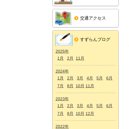
交通アクセス
すずらんブログ
2025年
1月
2月
11月
2024年
1月
2月
3月
4月
5月
6月
7月
8月
10月
11月
2023年
1月
2月
3月
4月
5月
6月
7月
8月
10月
12月
2022年