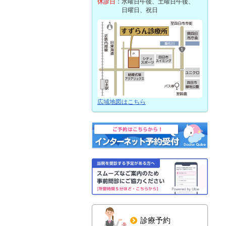
休診日
：
水曜日午後、土曜日午後、
日曜日、祝日
広域地図はこちら
診療予約