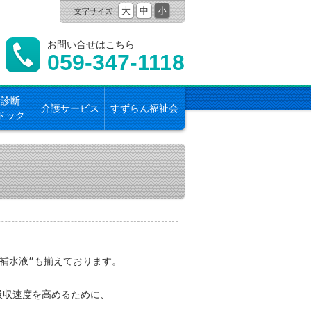
大
中
小
文字サイズ
お問い合せはこちら
059-347-1118
康診断
介護サービス
すずらん福祉会
ドック
補水液
”
も揃えております。
吸収速度を高めるために、