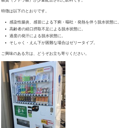
糖質（ブドウ糖）が少量配合された飲料です。
特徴は以下のとおりです。
感染性腸炎、感冒による下痢・嘔吐・発熱を伴う脱水状態に。
高齢者の経口摂取不足による脱水状態に。
過度の発汗による脱水状態に。
そしゃく・えん下が困難な場合はゼリータイプ。
ご興味のある方は、どうぞお立ち寄りください。