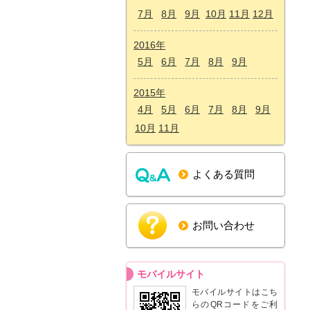
7月
8月
9月
10月
11月
12月
2016年
5月
6月
7月
8月
9月
2015年
4月
5月
6月
7月
8月
9月
10月
11月
よくある質問
お問い合わせ
モバイルサイト
モバイルサイトはこち
らのQRコードをご利