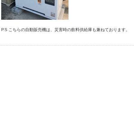
P.S こちらの自動販売機は、災害時の飲料供給庫も兼ねております。